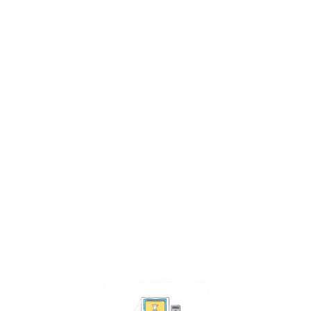
er
ic
vice
d
ings
ttings
urces