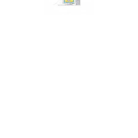
nce
tes
vers
 Updates
-Date
ooter